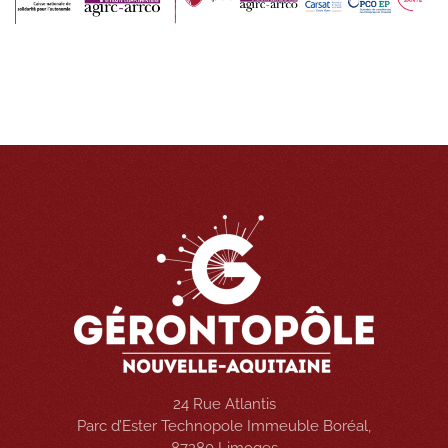
24 Rue Atlantis
Parc d’Ester Technopole Immeuble Boréal,
87280 Limoges