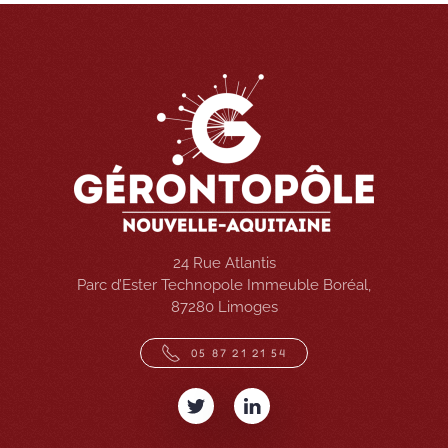
24 Rue Atlantis
Parc d’Ester Technopole Immeuble Boréal,
87280 Limoges
05 87 21 21 54