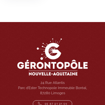
24 Rue Atlantis
Parc d’Ester Technopole Immeuble Boréal,
87280 Limoges
05 87 21 21 54